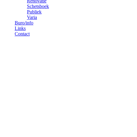
Renovatie
Schetsboek
Publiek
Varia
Buro/info
Links
Contact
[nggallery id=”1″]